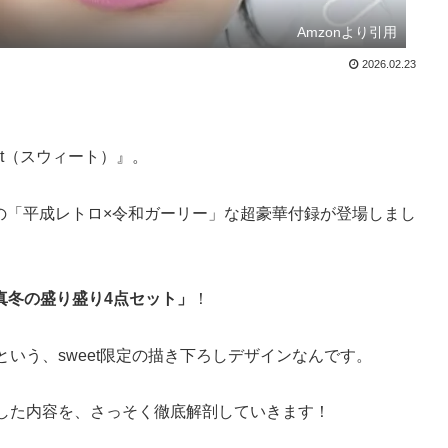
Amzonより引用
2026.02.23
t（スウィート）』。
級の「平成レトロ×令和ガーリー」な超豪華付録が登場しまし
け♡真冬の盛り盛り4点セット」
！
いう、sweet限定の描き下ろしデザインなんです。
した内容を、さっそく徹底解剖していきます！