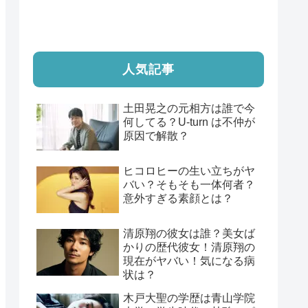
人気記事
土田晃之の元相方は誰で今
何してる？U-turn は不仲が
原因で解散？
ヒコロヒーの生い立ちがヤ
バい？そもそも一体何者？
意外すぎる素顔とは？
清原翔の彼女は誰？美女ば
かりの歴代彼女！清原翔の
現在がヤバい！気になる病
状は？
木戸大聖の学歴は青山学院