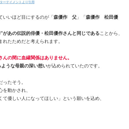
ターテイメントより引用
ていいほど目にするのが「
森優作 父
」「
森優作 松田優
作”があの伝説的俳優・松田優作さんと同じである
ことから、
まれたためだと考えられます。
さんの間に血縁関係はありません。
るような母親の深い想い
が込められていたのです。
だったそう。
心を動かされ、
くて優しい人になってほしい」という願いを込め、
。