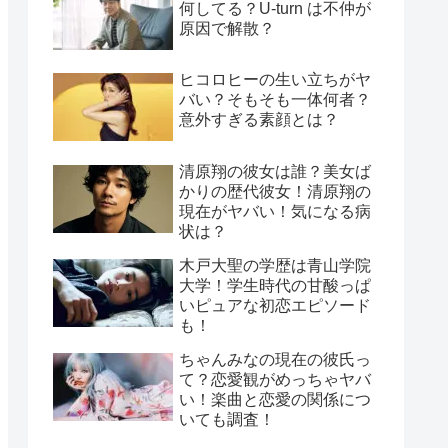
何してる？U-turn は不仲が
原因で解散？
ヒコロヒーの生い立ちがヤ
バい？そもそも一体何者？
意外すぎる素顔とは？
清原翔の彼女は誰？美女ば
かりの歴代彼女！清原翔の
現在がヤバい！気になる病
状は？
木戸大聖の学歴は青山学院
大学！学生時代の甘酸っぱ
いピュアな初恋エピソード
も！
ちゃんみなの現在の彼氏っ
て？恋愛観がめっちゃヤバ
い！楽曲と恋愛の関係につ
いても調査！