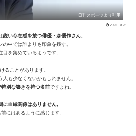
日刊スポーツより引用
2025.10.26
は
鋭い存在感を放つ俳優・森優作さん
。
ンの中では誰よりも印象を残す。
注目を集めているようです。
けることがあります。
う人も少なくないかもしれません。
で特別な響きを持つ名前
ですよね。
間に血縁関係はありません。
名前にはあるように感じます。