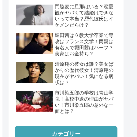
門脇麦に旦那はいる？恋愛
観がヤバくて結婚はできな
いって本当？歴代彼氏はイ
ケメンだらけ？
堀田茜は立教大学卒業で専
攻はフランス文学！両親は
有名人で堀田茜はハーフ？
実家はお金持ち？
清原翔の彼女は誰？美女ば
かりの歴代彼女！清原翔の
現在がヤバい！気になる病
状は？
市川染五郎の学校は青山学
院！高校中退の理由がヤバ
い！市川染五郎の意外な一
面とは？
カテゴリー