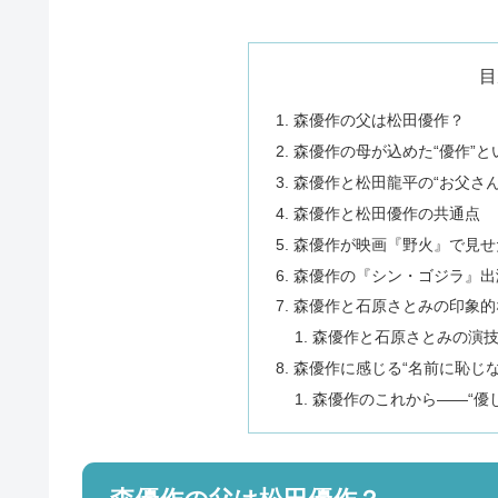
目
森優作の父は松田優作？
森優作の母が込めた“優作”
森優作と松田龍平の“お父さ
森優作と松田優作の共通点
森優作が映画『野火』で見せ
森優作の『シン・ゴジラ』出
森優作と石原さとみの印象的
森優作と石原さとみの演技
森優作に感じる“名前に恥じな
森優作のこれから——“優