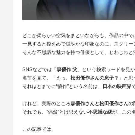
どこか柔らかい空気をまといながらも、作品の中で
一見すると控えめで穏やかな印象なのに、スクリー
そんな不思議な魅力を持つ俳優として、じわじわと
SNSなどでは「
森優作 父
」という検索ワードを見か
名前を見て、「えっ、
松田優作さんの息子？
」と思
それほどまでに“優作”という名前は、
日本の映画界
けれど、実際のところ
森優作さんと松田優作さんの
それでも、“偶然”とは思えない
不思議な縁
が、この
この記事では、