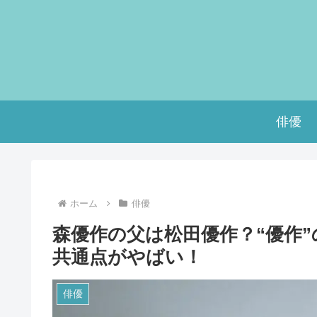
俳優
ホーム
俳優
森優作の父は松田優作？“優作
共通点がやばい！
俳優