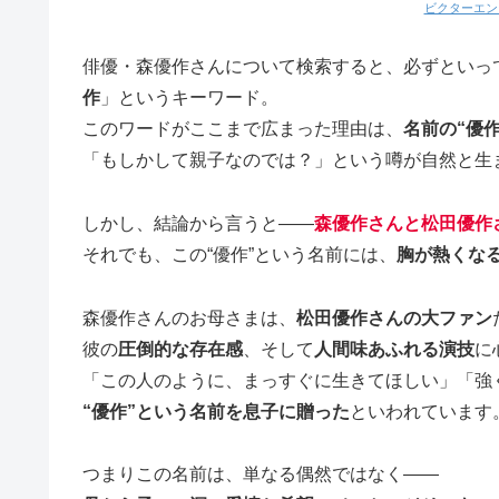
ビクターエン
俳優・森優作さんについて検索すると、必ずといっ
作
」というキーワード。
このワードがここまで広まった理由は、
名前の“優
「もしかして親子なのでは？」という噂が自然と生
しかし、結論から言うと――
森優作さんと松田優作
それでも、この“優作”という名前には、
胸が熱くな
森優作さんのお母さまは、
松田優作さんの大ファン
彼の
圧倒的な存在感
、そして
人間味あふれる演技
に
「この人のように、まっすぐに生きてほしい」「強
“優作”という名前を息子に贈った
といわれています
つまりこの名前は、単なる偶然ではなく――