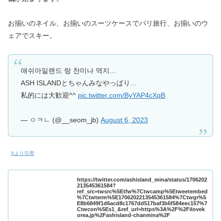
お揃いのネイル、お揃いのスーツケースでパリ旅行、お揃いのウ
ェアでスキー。
애쉬아일랜드 랑 찬미나 역지…
ASH ISLANDとちゃんみなやっぱり…
私的には大歓迎^^
pic.twitter.com/ByYAP4cXqB
— ㅇㅋㄴ (@__seom_jb)
August 6, 2023
Xより引用
https://twitter.com/ashisland_mina/status/1706202
213545361584?
ref_src=twsrc%5Etfw%7Ctwcamp%5Etweetembed
%7Ctwterm%5E1706202213545361584%7Ctwgr%5
E8b6849f1d6acd8c1767dd517baf3b6f584eec157%7
Ctwcon%5Es1_&ref_url=https%3A%2F%2Filovek
orea.jp%2Fashisland-chanmina%2F