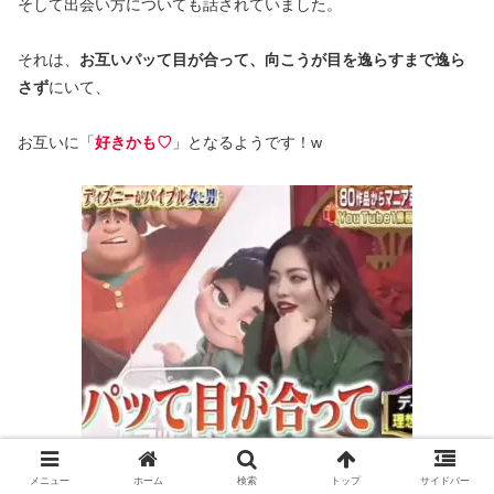
そして出会い方についても話されていました。
それは、
お互いパッて目が合って、向こうが目を逸らすまで逸ら
さず
にいて、
お互いに「
好きかも♡
」となるようです！w
TikTokより引用
メニュー
ホーム
検索
トップ
サイドバー