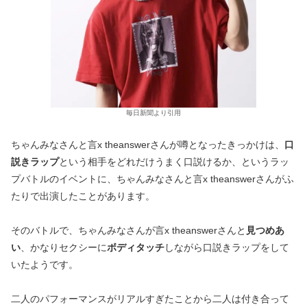
毎日新聞より引用
ちゃんみなさんと言x theanswerさんが噂となったきっかけは、
口
説きラップ
という相手をどれだけうまく口説けるか、というラッ
プバトルのイベントに、ちゃんみなさんと言x theanswerさんがふ
たりで出演したことがあります。
そのバトルで、ちゃんみなさんが言x theanswerさんと
見つめあ
い
、かなりセクシーに
ボディタッチ
しながら口説きラップをして
いたようです。
二人のパフォーマンスがリアルすぎたことから二人は付き合って