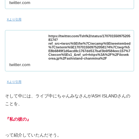
twitter.com
Xより引用
https://twitter.com/Tshfk2/status/170701550975205
8174?
ref_src=twsrc%5Etfw%7Ctwcamp%5Etweetembed
%7Ctwterm%5E1707015509752058174%7Ctwgr%5
E8b6849f1d6acd8c1767dd517baf3b6f584eec157%7
Ctwcon%5Es1_&ref_url=https%3A%2F%2Filovek
orea.jp%2Fashisland-chanmina%2F
twitter.com
Xより引用
そして中には、ライブ中にちゃんみなさんがASH ISLANDさんの
ことを、
『私の彼の』
って紹介していたんだそう。